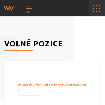
MENU
VOLNÉ POZICE
VORBA WWW STRÁNEK
HOSTING
VORBA E-SHOPŮ
PRONÁJEM
DO NAŠEHO WONDER TÝMU AKTUÁLNĚ HLEDÁME
AKÁZKOVÉ PROGRAMOVÁNÍ
: