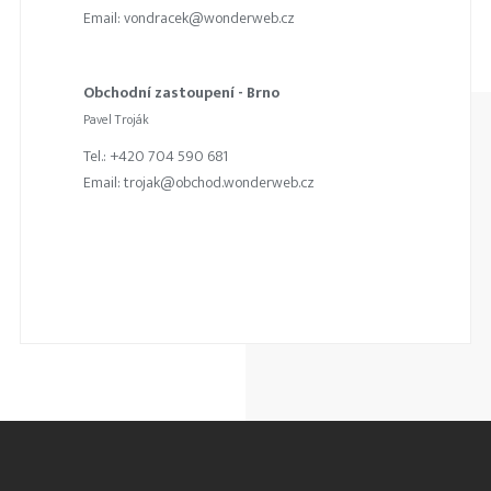
Email: vondracek@wonderweb.cz
Obchodní zastoupení - Brno
Pavel Troják
Tel.: +420 704 590 681
Email: trojak@obchod.wonderweb.cz