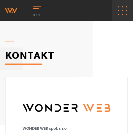
MENU
KONTAKT
VORBA WWW STRÁNEK
HOSTING
VORBA E-SHOPŮ
PRONÁJEM
AKÁZKOVÉ PROGRAMOVÁNÍ
WONDER WEB spol. s r.o.