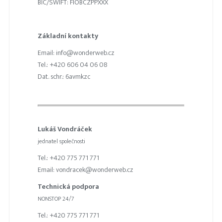
BIC/SWIFT: FIOBCZPPXXX
Základní kontakty
Email: info@wonderweb.cz
Tel.: +420 606 04 06 08
Dat. schr.: 6avmkzc
Lukáš Vondráček
jednatel společnosti
Tel.: +420 775 771 771
Email: vondracek@wonderweb.cz
Technická podpora
NONSTOP 24/7
Tel.: +420 775 771 771