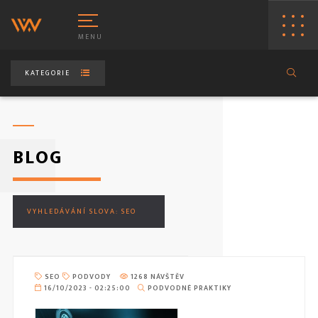
MENU
KATEGORIE
BLOG
VORBA WWW STRÁNEK
HOSTING
VYHLEDÁVÁNÍ SLOVA: SEO
VORBA E-SHOPŮ
PRONÁJEM
AKÁZKOVÉ PROGRAMOVÁNÍ
SEO
PODVODY
1268 NÁVŠTĚV
16/10/2023 - 02:25:00
PODVODNÉ PRAKTIKY