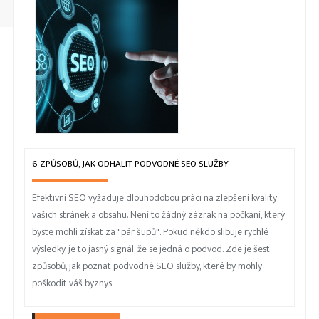
6 ZPŮSOBŮ, JAK ODHALIT PODVODNÉ SEO SLUŽBY
Efektivní SEO vyžaduje dlouhodobou práci na zlepšení kvality
vašich stránek a obsahu. Není to žádný zázrak na počkání, který
byste mohli získat za "pár šupů". Pokud někdo slibuje rychlé
výsledky, je to jasný signál, že se jedná o podvod. Zde je šest
způsobů, jak poznat podvodné SEO služby, které by mohly
poškodit váš byznys.