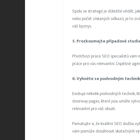
Spolu se strategií je důležité vědět,
nebo počet získaných odkazů, je to zná
váš byznys.
5. Prozkoumejte případové studi
Předchozí práce SEO specialistů vám mů
práce pro vás relevantní. Úspěšné agen
6. Vyhněte se podvodným techni
Existuje několik podvodných technik, k
doorway pages, které jsou uměle vytvo
relevantní pro váš obsah.
Pamatujte si, že kvalitní SEO služba v
vám pomůže dosáhnout skutečných výs