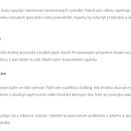
 jak bude vypadat reportování dosahovaných výsledků. Pokud vám někdo reportuje 
mka neznalých specialistů nebo podvodníků. Reporty by měly být přehledné a uka
e
že hodně prozradit o kvalitě jejich služeb. Prozkoumejte případové studie na j
tury a specialisté se rádi chlubí svými dosavadními úspěchy.
kám
terým byste se měli vyhnout. Patří sem například cloaking, kdy stránka ukazuje
řené a obsahují nepřirozeně velké množství klíčových slov. Dále se vyvarujte n
yžaduje čas a odborné znalosti. Vyhněte se podvodným praktikám a vyberte si spol
ledků.