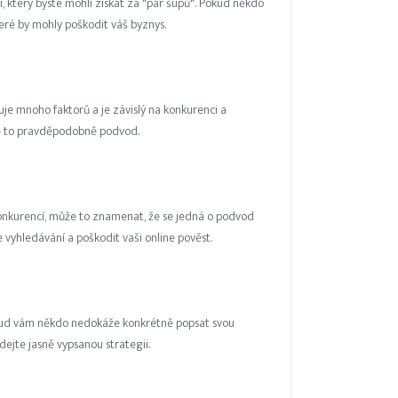
, který byste mohli získat za "pár šupů". Pokud někdo
které by mohly poškodit váš byznys.
uje mnoho faktorů a je závislý na konkurenci a
 je to pravděpodobně podvod.
konkurencí, může to znamenat, že se jedná o podvod
e vyhledávání a poškodit vaši online pověst.
Pokud vám někdo nedokáže konkrétně popsat svou
dejte jasně vypsanou strategii.