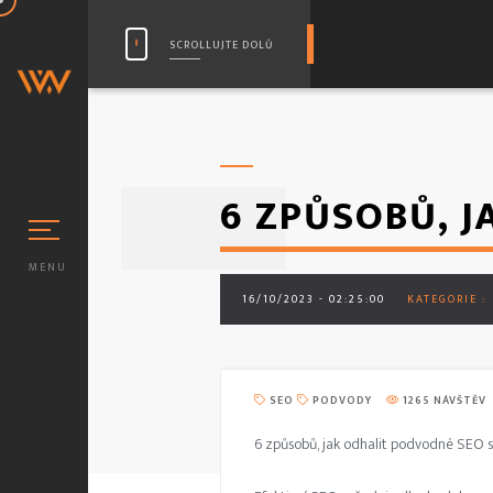
SCROLLUJTE DOLŮ
6 ZPŮSOBŮ, 
MENU
16/10/2023 - 02:25:00
KATEGORIE :
VÉ SLUŽBY
SEO
PODVODY
1265 NÁVŠTĚV
 SERVERŮ
6 způsobů, jak odhalit podvodné SEO s