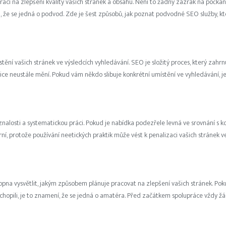
ci na zlepšení kvality vašich stránek a obsahu. Není to žádný zázrak na počkání
TVORBA REKLAMNÍCH VIZUÁLŮ
gnál, že se jedná o podvod. Zde je šest způsobů, jak poznat podvodné SEO služby, 
ní vašich stránek ve výsledcích vyhledávání. SEO je složitý proces, který zahrn
ice neustále mění. Pokud vám někdo slibuje konkrétní umístění ve vyhledávání,
znalosti a systematickou práci. Pokud je nabídka podezřele levná ve srovnání s 
ní, protože používání neetických praktik může vést k penalizaci vašich stránek v
opna vysvětlit, jakým způsobem plánuje pracovat na zlepšení vašich stránek. 
epochopili, je to znamení, že se jedná o amatéra. Před začátkem spolupráce vždy žá