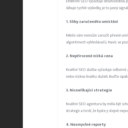
Efektivní SEO vyžaduje dlouhodobou prá
slibuje rychlé výsledky, je to jasný si
1. Sliby zaručeného umístění
Nikdo vám nemůže zaručit přesné umístě
algoritmech vyhledávačů. Navíc se poz
2. Nepřirozeně nízká cena
Kvalitní SEO služba vyžaduje odborné 
nebo nízkou kvalitu služeb. Buďte opatr
3. Nicneříkající strategie
Kvalitní SEO agentura by měla být sch
strategii a tvrdí, že byste ji stejně n
4. Nesmyslné reporty