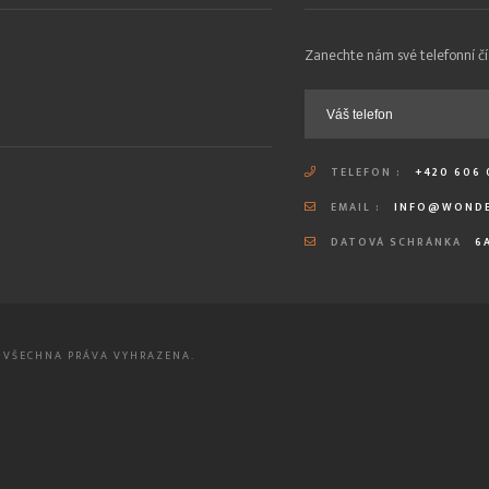
Zanechte nám své telefonní čí
TELEFON :
+420 606 
EMAIL :
INFO@WONDE
DATOVÁ SCHRÁNKA
6
 / VŠECHNA PRÁVA VYHRAZENA.