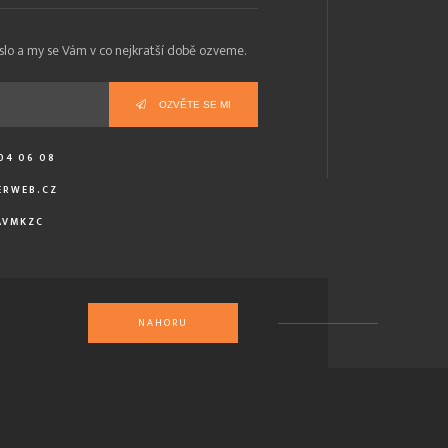
slo a my se Vám v co nejkratší době ozveme.
OZVĚTE SE MI
04 06 08
RWEB.CZ
AVMKZC
NAHORU