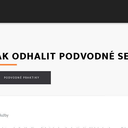
JAK ODHALIT PODVODNÉ S
PODVODNÉ PRAKTIKY
TVORBA WEBOVÉ GRAFIKY
TVORBA LOG A VIZUÁLNÍ IDENTITY
lužby
GRAFICKÉ NÁVRHY VIZITEK A TISKOVIN